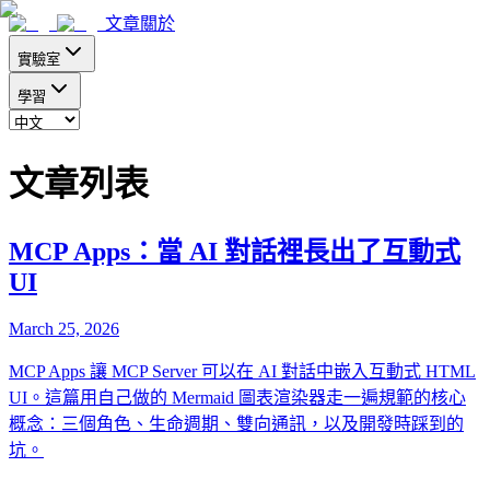
文章
關於
實驗室
學習
文章列表
MCP Apps：當 AI 對話裡長出了互動式
UI
March 25, 2026
MCP Apps 讓 MCP Server 可以在 AI 對話中嵌入互動式 HTML
UI。這篇用自己做的 Mermaid 圖表渲染器走一遍規範的核心
概念：三個角色、生命週期、雙向通訊，以及開發時踩到的
坑。